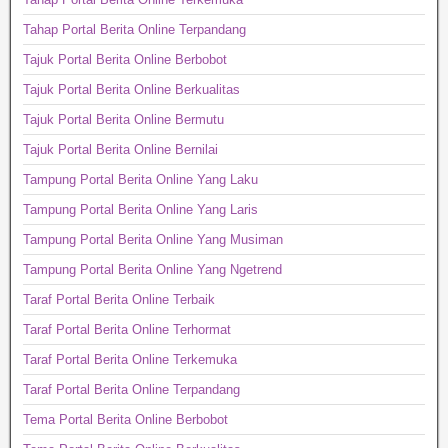
Tahap Portal Berita Online Terpandang
Tajuk Portal Berita Online Berbobot
Tajuk Portal Berita Online Berkualitas
Tajuk Portal Berita Online Bermutu
Tajuk Portal Berita Online Bernilai
Tampung Portal Berita Online Yang Laku
Tampung Portal Berita Online Yang Laris
Tampung Portal Berita Online Yang Musiman
Tampung Portal Berita Online Yang Ngetrend
Taraf Portal Berita Online Terbaik
Taraf Portal Berita Online Terhormat
Taraf Portal Berita Online Terkemuka
Taraf Portal Berita Online Terpandang
Tema Portal Berita Online Berbobot