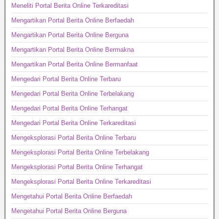
Meneliti Portal Berita Online Terkareditasi
Mengartikan Portal Berita Online Berfaedah
Mengartikan Portal Berita Online Berguna
Mengartikan Portal Berita Online Bermakna
Mengartikan Portal Berita Online Bermanfaat
Mengedari Portal Berita Online Terbaru
Mengedari Portal Berita Online Terbelakang
Mengedari Portal Berita Online Terhangat
Mengedari Portal Berita Online Terkareditasi
Mengeksplorasi Portal Berita Online Terbaru
Mengeksplorasi Portal Berita Online Terbelakang
Mengeksplorasi Portal Berita Online Terhangat
Mengeksplorasi Portal Berita Online Terkareditasi
Mengetahui Portal Berita Online Berfaedah
Mengetahui Portal Berita Online Berguna