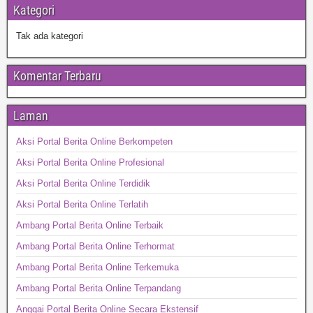
Kategori
Tak ada kategori
Komentar Terbaru
Laman
Aksi Portal Berita Online Berkompeten
Aksi Portal Berita Online Profesional
Aksi Portal Berita Online Terdidik
Aksi Portal Berita Online Terlatih
Ambang Portal Berita Online Terbaik
Ambang Portal Berita Online Terhormat
Ambang Portal Berita Online Terkemuka
Ambang Portal Berita Online Terpandang
Anggai Portal Berita Online Secara Ekstensif