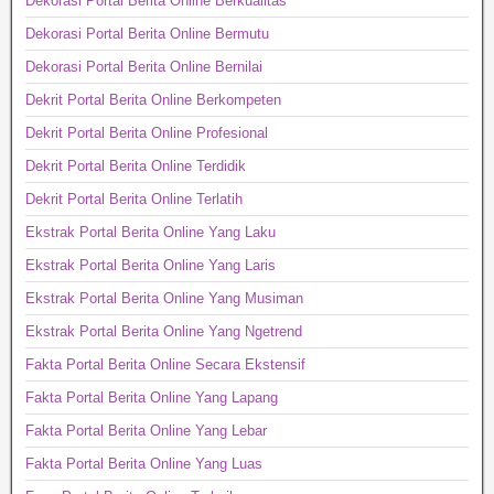
Dekorasi Portal Berita Online Berkualitas
Dekorasi Portal Berita Online Bermutu
Dekorasi Portal Berita Online Bernilai
Dekrit Portal Berita Online Berkompeten
Dekrit Portal Berita Online Profesional
Dekrit Portal Berita Online Terdidik
Dekrit Portal Berita Online Terlatih
Ekstrak Portal Berita Online Yang Laku
Ekstrak Portal Berita Online Yang Laris
Ekstrak Portal Berita Online Yang Musiman
Ekstrak Portal Berita Online Yang Ngetrend
Fakta Portal Berita Online Secara Ekstensif
Fakta Portal Berita Online Yang Lapang
Fakta Portal Berita Online Yang Lebar
Fakta Portal Berita Online Yang Luas