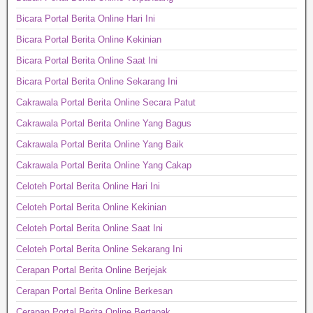
Bicara Portal Berita Online Hari Ini
Bicara Portal Berita Online Kekinian
Bicara Portal Berita Online Saat Ini
Bicara Portal Berita Online Sekarang Ini
Cakrawala Portal Berita Online Secara Patut
Cakrawala Portal Berita Online Yang Bagus
Cakrawala Portal Berita Online Yang Baik
Cakrawala Portal Berita Online Yang Cakap
Celoteh Portal Berita Online Hari Ini
Celoteh Portal Berita Online Kekinian
Celoteh Portal Berita Online Saat Ini
Celoteh Portal Berita Online Sekarang Ini
Cerapan Portal Berita Online Berjejak
Cerapan Portal Berita Online Berkesan
Cerapan Portal Berita Online Bertapak