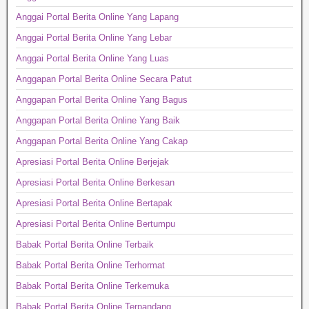
Anggai Portal Berita Online Yang Lapang
Anggai Portal Berita Online Yang Lebar
Anggai Portal Berita Online Yang Luas
Anggapan Portal Berita Online Secara Patut
Anggapan Portal Berita Online Yang Bagus
Anggapan Portal Berita Online Yang Baik
Anggapan Portal Berita Online Yang Cakap
Apresiasi Portal Berita Online Berjejak
Apresiasi Portal Berita Online Berkesan
Apresiasi Portal Berita Online Bertapak
Apresiasi Portal Berita Online Bertumpu
Babak Portal Berita Online Terbaik
Babak Portal Berita Online Terhormat
Babak Portal Berita Online Terkemuka
Babak Portal Berita Online Terpandang