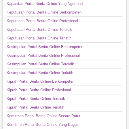
Kapasitas Portal Berita Online Yang Ngetrend
Keputusan Portal Berita Online Berkompeten
Keputusan Portal Berita Online Profesional
Keputusan Portal Berita Online Terdidik
Keputusan Portal Berita Online Terlatih
Kesimpulan Portal Berita Online Berkompeten
Kesimpulan Portal Berita Online Profesional
Kesimpulan Portal Berita Online Terdidik
Kesimpulan Portal Berita Online Terlatih
Kiprah Portal Berita Online Berkompeten
Kiprah Portal Berita Online Profesional
Kiprah Portal Berita Online Terdidik
Kiprah Portal Berita Online Terlatih
Komitmen Portal Berita Online Secara Patut
Komitmen Portal Berita Online Yang Bagus