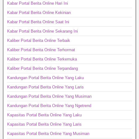
Kabar Portal Berita Online Hari Ini
Kabar Portal Berita Online Kekinian
Kabar Portal Berita Online Saat Ini
Kabar Portal Berita Online Sekarang Ini
Kaliber Portal Berita Online Terbaik
Kaliber Portal Berita Online Terhormat
Kaliber Portal Berita Online Terkemuka
Kaliber Portal Berita Online Terpandang
Kandungan Portal Berita Online Yang Laku
Kandungan Portal Berita Online Yang Laris
Kandungan Portal Berita Online Yang Musiman
Kandungan Portal Berita Online Yang Ngetrend
Kapasitas Portal Berita Online Yang Laku
Kapasitas Portal Berita Online Yang Laris
Kapasitas Portal Berita Online Yang Musiman