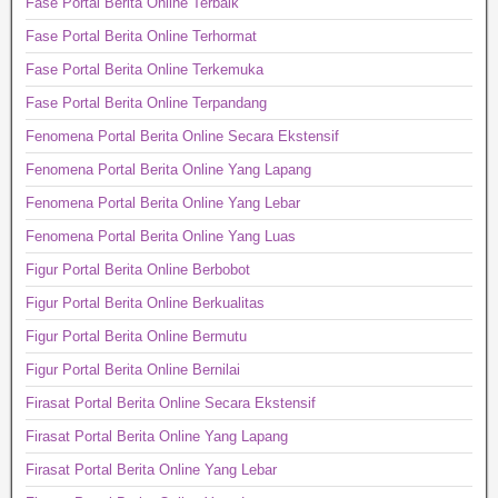
Fase Portal Berita Online Terbaik
Fase Portal Berita Online Terhormat
Fase Portal Berita Online Terkemuka
Fase Portal Berita Online Terpandang
Fenomena Portal Berita Online Secara Ekstensif
Fenomena Portal Berita Online Yang Lapang
Fenomena Portal Berita Online Yang Lebar
Fenomena Portal Berita Online Yang Luas
Figur Portal Berita Online Berbobot
Figur Portal Berita Online Berkualitas
Figur Portal Berita Online Bermutu
Figur Portal Berita Online Bernilai
Firasat Portal Berita Online Secara Ekstensif
Firasat Portal Berita Online Yang Lapang
Firasat Portal Berita Online Yang Lebar