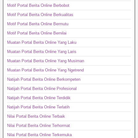
Motif Portal Berita Online Berbobot
Motif Portal Berita Online Berkualitas
Motif Portal Berita Online Bermutu
Motif Portal Berita Online Bernilai
Muatan Portal Berita Online Yang Laku
Muatan Portal Berita Online Yang Laris
Muatan Portal Berita Online Yang Musiman
Muatan Portal Berita Online Yang Ngetrend
Natijah Portal Berita Online Berkompeten
Natijah Portal Berita Online Profesional
Natijah Portal Berita Online Terdidik
Natijah Portal Berita Online Terlatih
Nilai Portal Berita Online Terbaik
Nilai Portal Berita Online Terhormat
Nilai Portal Berita Online Terkemuka