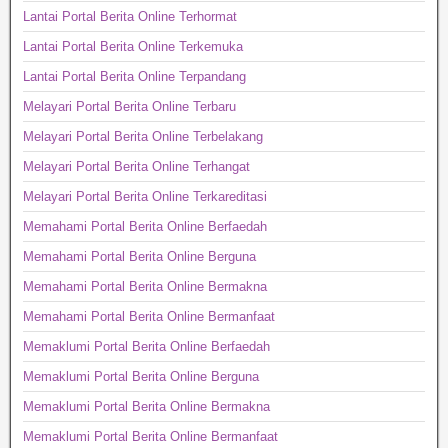
Lantai Portal Berita Online Terhormat
Lantai Portal Berita Online Terkemuka
Lantai Portal Berita Online Terpandang
Melayari Portal Berita Online Terbaru
Melayari Portal Berita Online Terbelakang
Melayari Portal Berita Online Terhangat
Melayari Portal Berita Online Terkareditasi
Memahami Portal Berita Online Berfaedah
Memahami Portal Berita Online Berguna
Memahami Portal Berita Online Bermakna
Memahami Portal Berita Online Bermanfaat
Memaklumi Portal Berita Online Berfaedah
Memaklumi Portal Berita Online Berguna
Memaklumi Portal Berita Online Bermakna
Memaklumi Portal Berita Online Bermanfaat